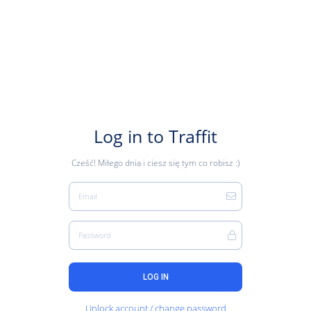
Log in to Traffit
Cześć! Miłego dnia i ciesz się tym co robisz :)
Email
Password
LOG IN
Unlock account / change password